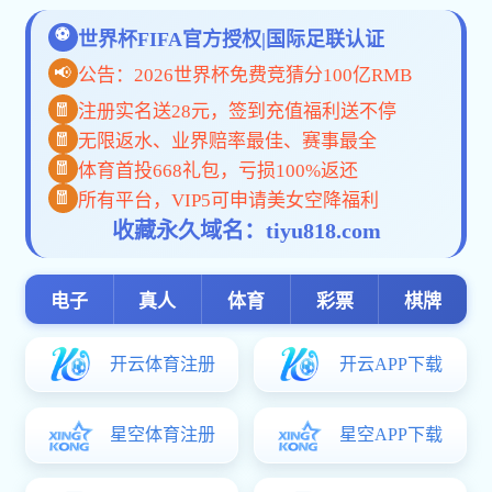
代足球中边路进攻的致命魅力。作为德国足坛
最具观赏性的球队之一，勒沃库森再次用一场
荡气回肠的胜利证明了自己的竞争力。而弗林
蓬的横传破门，无疑将成为本轮德国杯最值得
回味的经典瞬间。
比赛的开局并不如勒沃库森设想的那般顺利。
对手在开场阶段采取了高强度的逼抢策略，试
图通过身体对抗和经验丰富的防守体系来限制
勒沃库森的进攻节奏。前20分钟内，勒沃库
森的中场组织一度陷入迟缓，传球线路被屡屡
阻断。然而，随着比赛深入，勒沃库森逐渐适
应了对手的战术布置，开始利用边路宽度撕扯
防线。维尔茨在中路的串联与霍夫曼的扯动为