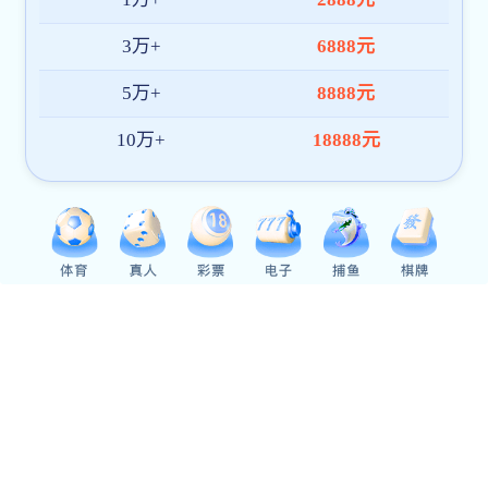
战术执行力的一次集中展示。
回顾整场比赛，勒沃库森在其他数据维度上的
表现同样可圈可点。控球率方面，勒沃库森以
58%对42%占据明显优势；传球成功率高达
89%，远高于对手的81%。而射门次数方面，
勒沃库森全场完成了17次射门，其中9次射
正，攻门效率令人信服。尤其在比赛进入最后
20分钟后，勒沃库森持续对对方的防线施
压，迫使对手在防守端出现多次注意力分散的
情况。弗林蓬横传破门的那次进攻，恰恰是由
勒沃库森前场球员连续三次发出战术界外球后
创造出的机会，这充分说明球队在定位球战术
方面具备深厚的套路储备。