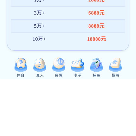
掐断对方的转换进攻，那么摩洛哥的“后手牌”
就会变得极具威胁。摩洛哥并非只会防守，他
们的中场控制力同样出色，依靠阿姆拉巴特等
人的调度与转移，能有效消耗巴西队的体能。
如果巴西队在体能枯竭期失去队形紧凑度，那
么所谓的“技术优势”将荡然无存。因此，巴西
队如果想站稳脚跟，必须提升防守专注度，并
在70分钟后持续保持高质量的前场逼抢。
从历史交锋记录来看，两队虽鲜有碰面，但近
来巴西在面对欧洲防守反击型球队时，表现并
不稳定。例如在世界杯预选赛中，他们对阵乌
拉圭的强硬度防守时便显得办法不多。摩洛哥
的战术打法与乌拉圭有异曲同工之妙，甚至纪
律性更强。考虑到这是一场友谊赛，球员的投