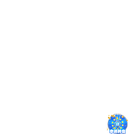
支巴西队最需要证明的地方。
上一篇：
奈马特面对阿根廷防线能否送出助
下一篇：
圣地亚哥希门尼斯面对南非防线能
延伸阅读